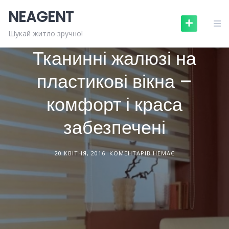
Skip
NEAGENT
to
content
ДИЗАЙН ІНТЕРʼЄРІВ
СТАТТІ
Шукай житло зручно!
Тканинні жалюзі на
пластикові вікна –
комфорт і краса
забезпечені
20 КВІТНЯ, 2016
КОМЕНТАРІВ НЕМАЄ