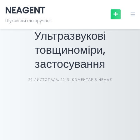
Skip
NEAGENT
to
content
БУДІВЕЛЬНЕ ОБЛАДНАННЯ
СТАТТІ
Шукай житло зручно!
Ультразвукові
товщиноміри,
застосування
29 ЛИСТОПАДА, 2013
КОМЕНТАРІВ НЕМАЄ