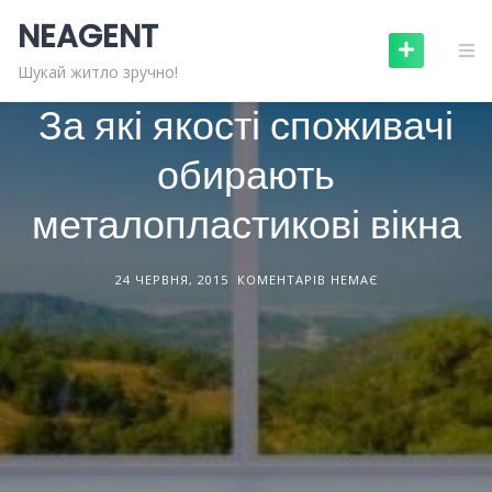
Skip
NEAGENT
to
content
БУДІВЕЛЬНІ МАТЕРІАЛИ
СТАТТІ
Шукай житло зручно!
За які якості споживачі
обирають
металопластикові вікна
24 ЧЕРВНЯ, 2015
КОМЕНТАРІВ НЕМАЄ