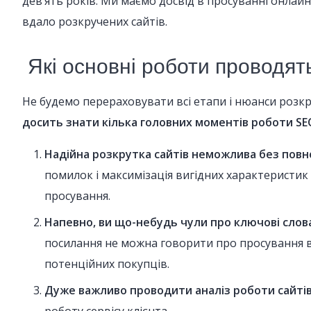
дев’ять років. Ми маємо досвід в просуванні онлайн-
вдало розкручених сайтів.
Які основні роботи проводять
Не будемо перераховувати всі етапи і нюанси розк
досить знати кілька головних моментів роботи SEO
Надійна розкрутка сайтів неможлива без повної
помилок і максимізація вигідних характеристик
просування.
Напевно, ви що-небудь чули про ключові слова
посилання не можна говорити про просування в
потенційних покупців.
Дуже важливо проводити аналіз роботи сайтів