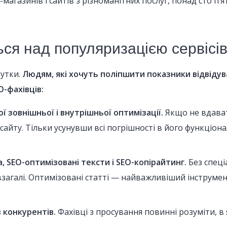
магазинів і сайтів з різноманітних послуг, понад сто п’я
ся над популяризацією сервісів в
рутки.
Людям, які хочуть поліпшити показники відвідуван
-фахівців:
 зовнішньої і внутрішньої оптимізації.
Якщо не вдават
 сайту. Тільки усунувши всі погрішності в його функціо
, SEO-оптимізовані тексти і SEO-копірайтинг.
Без спеці
загалі. Оптимізовані статті — найважливіший інструме
 конкурентів.
Фахівці з просування повинні розуміти, в я