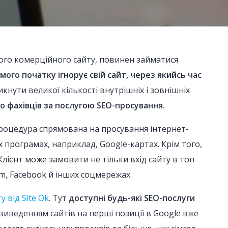
шого комерційного сайту, повинен займатися
ого початку ігнорує свій сайт, через якийсь час
кнути великої кількості внутрішніх і зовнішніх
 фахівців за послугою SEO-просування.
процедура спрямована на просування інтернет-
х програмах, наприклад, Google-картах. Крім того,
лієнт може замовити не тільки вхід сайту в топ
am, Facebook й інших соцмережах.
 від Site Ok
. Тут
доступні будь-які SEO-послуги
виведенням сайтів на перші позиції в Google вже