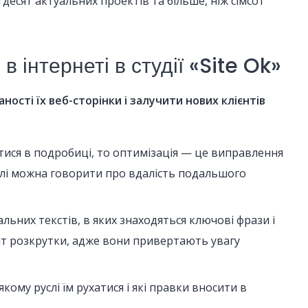
тдесят актуальних проектів та більше, ніж сімсот
 інтернеті в студії «Site Ok»
ості їх веб-сторінки і залучити нових клієнтів
ися в подробиці, то оптимізація — це виправлення
налі можна говорити про вдалість подальшого
альних текстів, в яких знаходяться ключові фрази і
нт розкрутки, адже вони привертають увагу
кому руслі їм рухатися і які правки вносити в