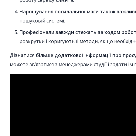
роботу сервісу клієнта.
Нарощування посилальної маси також важливи
пошуковій системі.
Професіонали завжди стежать за ходом роботи
розкрутки і коригують її методи, якщо необхідн
Дізнатися більше додаткової інформації про просув
можете зв’язатися з менеджерами студії і задати ї