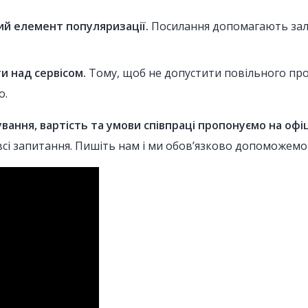
й елемент популяризації.
Посилання допомагають залуч
 над сервісом.
Тому, щоб не допустити повільного про
о.
ання, вартість та умови співпраці пропонуємо на офіцій
м всі запитання. Пишіть нам і ми обов’язково допоможем