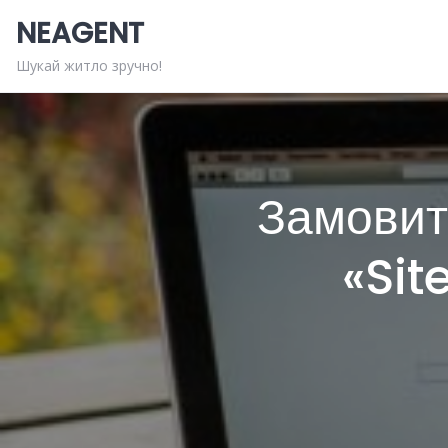
Skip
NEAGENT
to
content
Шукай житло зручно!
Замовити
«Sit