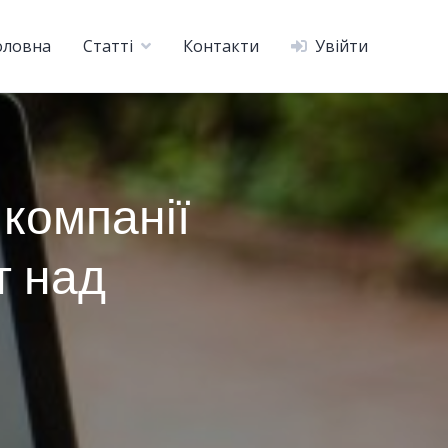
оловна
Статті
Контакти
Увійти
 компанії
т над