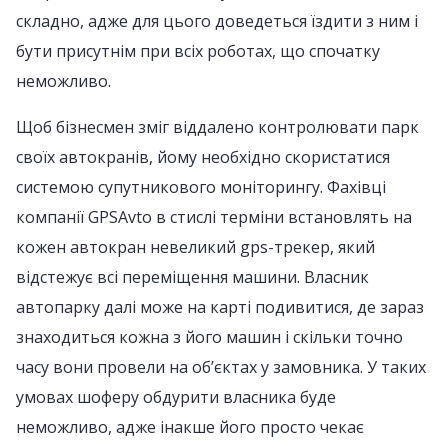
складно, адже для цього доведеться їздити з ним і
бути присутнім при всіх роботах, що спочатку
неможливо.
Щоб бізнесмен зміг віддалено контролювати парк
своїх автокранів, йому необхідно скористатися
системою супутникового моніторингу. Фахівці
компанії GPSAvto в стислі терміни встановлять на
кожен автокран невеликий gps-трекер, який
відстежує всі переміщення машини. Власник
автопарку далі може на карті подивитися, де зараз
знаходиться кожна з його машин і скільки точно
часу вони провели на об’єктах у замовника. У таких
умовах шоферу обдурити власника буде
неможливо, адже інакше його просто чекає