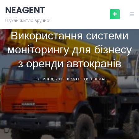
Skip
NEAGENT
to
content
БУДІВЕЛЬНА ТЕХНІКА
СТАТТІ
Шукай житло зручно!
Використання системи
моніторингу для бізнесу
з оренди автокранів
30 СЕРПНЯ, 2015
КОМЕНТАРІВ НЕМАЄ