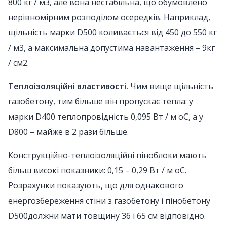
800 кг / м3, але вона нестабільна, що обумовлено
нерівномірним розподілом осередків. Наприклад,
щільність марки D500 коливається від 450 до 550 кг
/ м3, а максимальна допустима навантаження – 9кг
/ см2.
Теплоізоляційні властивості.
Чим вище щільність
газобетону, тим більше він пропускає тепла: у
марки D400 теплопровідність 0,095 Вт / м оС, а у
D800 – майже в 2 рази більше.
Конструкційно-теплоізоляційні піноблоки мають
більш високі показники: 0,15 – 0,29 Вт / м оС.
Розрахунки показують, що для однакового
енергозбереження стіни з газобетону і пінобетону
D500должни мати товщину 36 і 65 см відповідно.