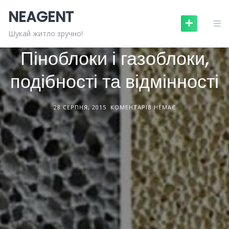
Skip
NEAGENT
to
content
БУДІВЕЛЬНІ МАТЕРІАЛИ
СТАТТІ
Шукай житло зручно!
Піноблоки і газоблоки,
подібності та відмінності
28 СЕРПНЯ, 2015
КОМЕНТАРІВ НЕМАЄ