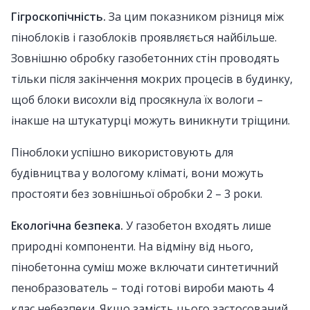
Гігроскопічність.
За цим показником різниця між
піноблоків і газоблоків проявляється найбільше.
Зовнішню обробку газобетонних стін проводять
тільки після закінчення мокрих процесів в будинку,
щоб блоки висохли від просякнула їх вологи –
інакше на штукатурці можуть виникнути тріщини.
Піноблоки успішно використовують для
будівництва у вологому кліматі, вони можуть
простояти без зовнішньої обробки 2 – 3 роки.
Екологічна безпека.
У газобетон входять лише
природні компоненти. На відміну від нього,
пінобетонна суміш може включати синтетичний
пенобразователь – тоді готові вироби мають 4
клас небезпеки. Якщо замість цього застосований