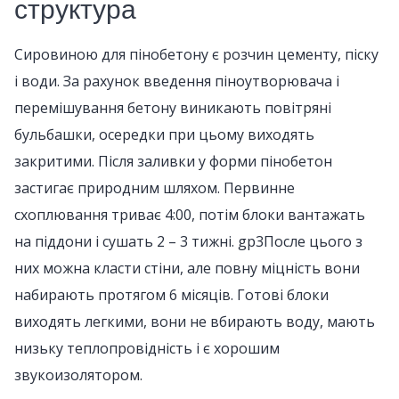
структура
Сировиною для пінобетону є розчин цементу, піску
і води. За рахунок введення піноутворювача і
перемішування бетону виникають повітряні
бульбашки, осередки при цьому виходять
закритими. Після заливки у форми пінобетон
застигає природним шляхом. Первинне
схоплювання триває 4:00, потім блоки вантажать
на піддони і сушать 2 – 3 тижні. gp3После цього з
них можна класти стіни, але повну міцність вони
набирають протягом 6 місяців. Готові блоки
виходять легкими, вони не вбирають воду, мають
низьку теплопровідність і є хорошим
звукоизолятором.