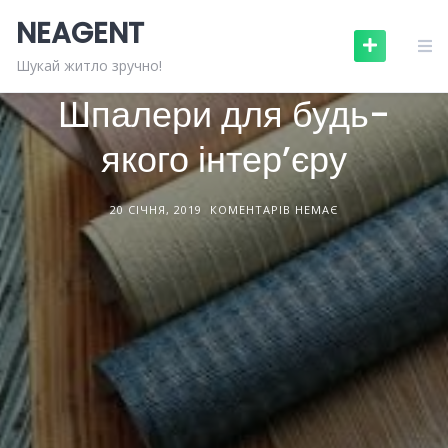
Skip
NEAGENT
to
content
БУДІВЕЛЬНІ МАТЕРІАЛИ
СТАТТІ
Шукай житло зручно!
Шпалери для будь-
якого інтер’єру
20 СІЧНЯ, 2019
КОМЕНТАРІВ НЕМАЄ