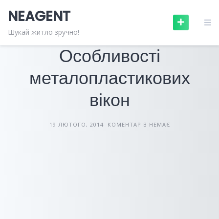
Skip
NEAGENT
to
content
БУДІВЕЛЬНІ МАТЕРІАЛИ
СТАТТІ
Шукай житло зручно!
Особливості
металопластикових
вікон
19 ЛЮТОГО, 2014
КОМЕНТАРІВ НЕМАЄ