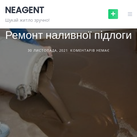
Skip
NEAGENT
to
content
БУДІВЕЛЬНЕ ОБЛАДНАННЯ
СТАТТІ
Шукай житло зручно!
Ремонт наливної підлоги
30 ЛИСТОПАДА, 2021
КОМЕНТАРІВ НЕМАЄ