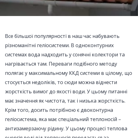
Все більшої популярності в наш час набувають
різноманітні геліосистеми. В одноконтурних
системах вода надходить у сонячні колектори та
нагрівається там. Переваги подібного методу
полягає у максимальному ККД системи в цілому, що
стосується недоліків, то сюди можна віднести
жорсткість вимог до якості води. У цьому питанні
має значення як чистота, так і низька жорсткість.
Крім того, досить потрібною є двоконтурна
геліосистема, яка має спеціальний теплоносій –
антизамерзаючу рідину. У цьому процесі теплова
енергія воді від теплоносія передається за