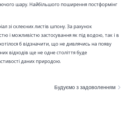
зуючого шару. Найбільшого поширення постформінг
ал зі склеєних листів шпону. За рахунок
тю і можливістю застосування як під водою, так і в
хотілося б відзначити, що не дивлячись на появу
них відходів ще не одне століття буде
ластивості даних природою.
Будуємо з задоволенням