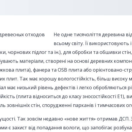
Не одне тисячоліття деревина ві
всьому світу. Її використовують 
и, чорнових підлог та ін.), для обробки та обшивки стін
бувають матеріали, створені на основі деревних компон
кова плита), фанера та OSB плита або орієнтовано-стр
 плит. Так має хорошу вологостійкість, більш високу мі
ріал має низький рівень дефектів і легко обробляються 
ійкість (плита відноситься до класу зносостійкості E1), 
ь зовнішніх стін, спорудженні парканів і тимчасових ог
ачущості. Так зовсім недавно «нове життя» отримав ДСП
и є захист від попадання вологи, що запобігає розбухан