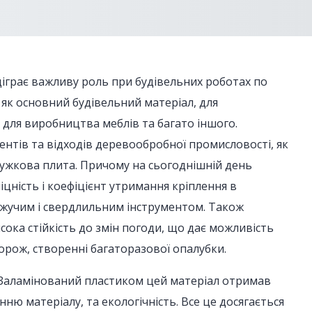
діграє важливу роль при будівельних роботах по
і як основний будівельний матеріал, для
, для виробництва меблів та багато іншого.
ентів та відходів деревообробної промисловості, як
ужкова плита. Причому на сьогоднішній день
цність і коефіцієнт утримання кріплення в
ріжучим і свердлильним інструментом. Також
висока стійкість до змін погоди, що дає можливість
орож, створенні багаторазової опалубки.
. Заламінований пластиком цей матеріал отримав
ню матеріалу, та екологічність. Все це досягається