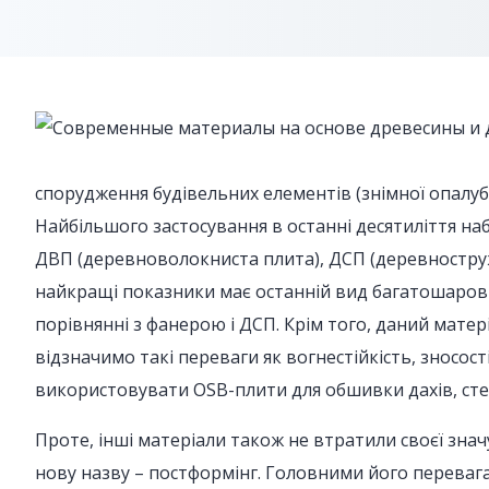
спорудження будівельних елементів (знімної опалубк
Найбільшого застосування в останні десятиліття на
ДВП (деревноволокниста плита), ДСП (деревноструж
найкращі показники має останній вид багатошарових
порівнянні з фанерою і ДСП. Крім того, даний мате
відзначимо такі переваги як вогнестійкість, зносост
використовувати OSB-плити для обшивки дахів, стел
Проте, інші матеріали також не втратили своєї зн
нову назву – постформінг. Головними його перевагам