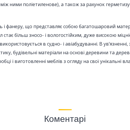
 між ними поліетиленове), а також за рахунок гермети
ь і фанеру, що представляє собою багатошаровий матері
 стає більш зносо- і вологостійким, дуже високою міцніс
користовується в судно- і авіабудуванні. В ув’язненні, 
стику, будівельні матеріали на основі деревини та дерев
обці і виготовленні меблів з огляду на свої унікальні в
Коментарі