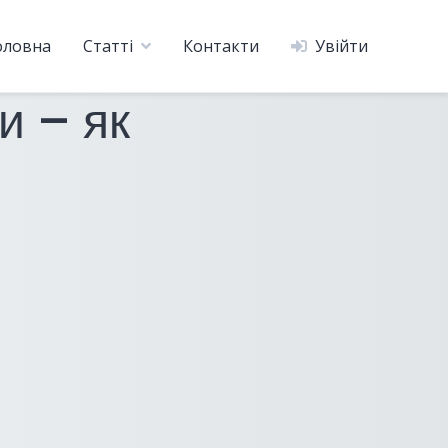
оловна
Статті
Контакти
Увійти
и – як