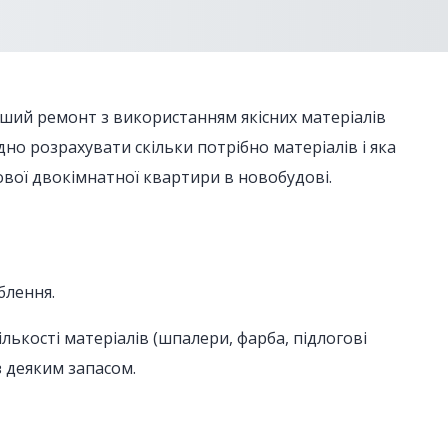
оший ремонт з використанням якісних матеріалів
но розрахувати скільки потрібно матеріалів і яка
ової двокімнатної квартири в новобудові.
блення.
лькості матеріалів (шпалери, фарба, підлогові
з деяким запасом.