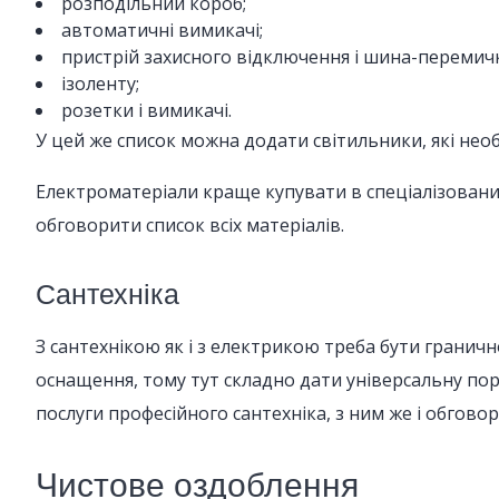
розподільний короб;
автоматичні вимикачі;
пристрій захисного відключення і шина-перемичк
ізоленту;
розетки і вимикачі.
У цей же список можна додати світильники, які необхі
Електроматеріали краще купувати в спеціалізовани
обговорити список всіх матеріалів.
Сантехніка
З сантехнікою як і з електрикою треба бути гранич
оснащення, тому тут складно дати універсальну пора
послуги професійного сантехніка, з ним же і обгово
Чистове оздоблення