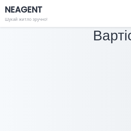
Skip
NEAGENT
to
content
Шукай житло зручно!
Варті