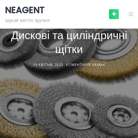
Skip
NEAGENT
to
content
БУДІВЕЛЬНЕ ОБЛАДНАННЯ
СТАТТІ
Шукай житло зручно!
Дискові та циліндричні
щітки
14 КВІТНЯ, 2022
КОМЕНТАРІВ НЕМАЄ