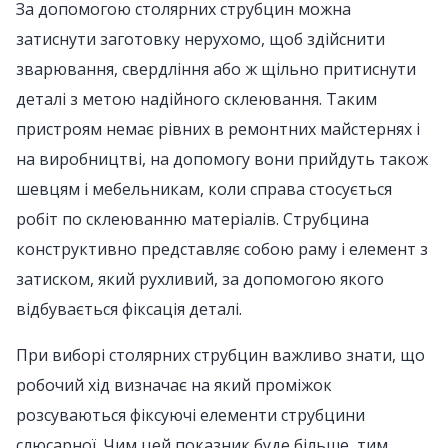
За допомогою столярних струбцин можна
затиснути заготовку нерухомо, щоб здійснити
зварювання, свердління або ж щільно притиснути
деталі з метою надійного склеювання. Таким
пристроям немає рівних в ремонтних майстернях і
на виробництві, на допомогу вони прийдуть також
шевцям і мебельникам, коли справа стосується
робіт по склеюванню матеріалів. Струбцина
конструктивно представляє собою раму і елемент з
затиском, який рухливий, за допомогою якого
відбувається фіксація деталі.
При виборі столярних струбцин важливо знати, що
робочий хід визначає на який проміжок
розсуваються фіксуючі елементи струбцини
слюсарної. Чим цей показник буде більше, тим