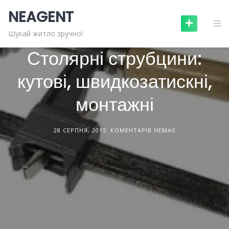
Skip
NEAGENT
to
content
БУДІВЕЛЬНЕ ОБЛАДНАННЯ
СТАТТІ
Шукай житло зручно!
Столярні струбцини:
кутові, швидкозатискні,
монтажні
28 СЕРПНЯ, 2015
КОМЕНТАРІВ НЕМАЄ