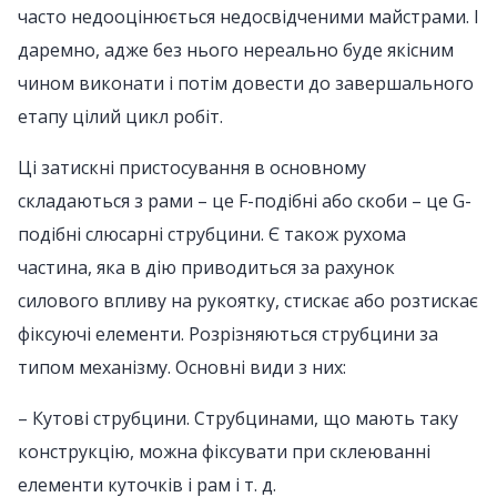
часто недооцінюється недосвідченими майстрами. І
даремно, адже без нього нереально буде якісним
чином виконати і потім довести до завершального
етапу цілий цикл робіт.
Ці затискні пристосування в основному
складаються з рами – це F-подібні або скоби – це G-
подібні слюсарні струбцини. Є також рухома
частина, яка в дію приводиться за рахунок
силового впливу на рукоятку, стискає або розтискає
фіксуючі елементи. Розрізняються струбцини за
типом механізму. Основні види з них:
– Кутові струбцини. Струбцинами, що мають таку
конструкцію, можна фіксувати при склеюванні
елементи куточків і рам і т. д.