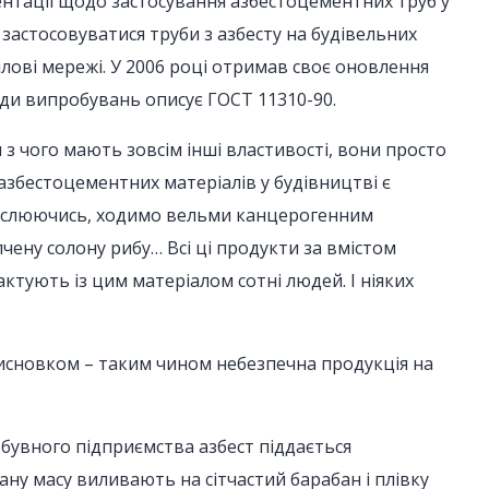
ентації щодо застосування азбестоцементних труб у
застосовуватися труби з азбесту на будівельних
лові мережі. У 2006 році отримав своє оновлення
оди випробувань описує ГОСТ 11310-90.
 з чого мають зовсім інші властивості, вони просто
азбестоцементних матеріалів у будівництві є
амислюючись, ходимо вельми канцерогенним
чену солону рибу… Всі ці продукти за вмістом
тують із цим матеріалом сотні людей. І ніяких
исновком – таким чином небезпечна продукція на
бувного підприємства азбест піддається
у масу виливають на сітчастий барабан і плівку