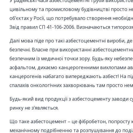
У радянські часи азбестоцементні труби використо
цивільному та промисловому будівництві просто не 
об’єктах у Росії, що потребувало створення необхі
Звід правил СП 41-106-2006. Визначаються типороз
Далі мова піде про такі азбестоцементні вироби, де
безпечні. Власне при використанні азбестоцементни
безпечним із медичної точки зору. Будь-яку небез
асфальтом, дихаємо канцерогенними вихлопами автом
канцерогенів набагато випереджають азбест! На під
спалахів онкологічних захворювань там просто нем
Будь-який вид продукції з азбестоцементу заводи
ринку не з’являється.
Що таке азбестоцемент – це фібробетон, попросту 
механічному подрібненню та розпушування до поділ