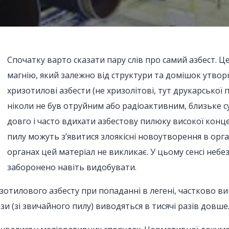
Спочатку варто сказати пару слів про самий азбест. Ц
магнію, який залежно від структури та домішок утворю
хризотилові азбести (не хризолітові, тут друкарської п
ніколи не був отруйним або радіоактивним, близьке с
довго і часто вдихати азбестову пилюку високої конц
пилу можуть з’явитися злоякісні новоутворення в орг
органах цей матеріал не викликає. У цьому сенсі небез
заборонено навіть видобувати.
зотилового азбесту при попаданні в легені, частково ви
и (зі звичайного пилу) виводяться в тисячі разів довше