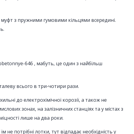
х муфт з пружними гумовими кільцями всередині.
ь.
obetonnye-646 , мабуть, це один з найбільш
сталеву всього в три-чотири рази.
льні до електрохімічної корозії, а також не
слових зонах, на залізничних станціях та у містах з
міцності лише на два роки.
 не потрібні лотки, тут відпадає необхідність у