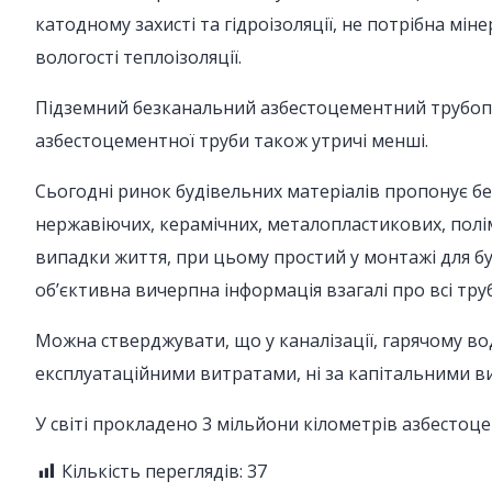
катодному захисті та гідроізоляції, не потрібна мі
вологості теплоізоляції.
Підземний безканальний азбестоцементний трубопро
азбестоцементної труби також утричі менші.
Сьогодні ринок будівельних матеріалів пропонує без
нержавіючих, керамічних, металопластикових, поліме
випадки життя, при цьому простий у монтажі для буд
об’єктивна вичерпна інформація взагалі про всі тр
Можна стверджувати, що у каналізації, гарячому вод
експлуатаційними витратами, ні за капітальними в
У світі прокладено 3 мільйони кілометрів азбестоц
Кількість переглядів:
37