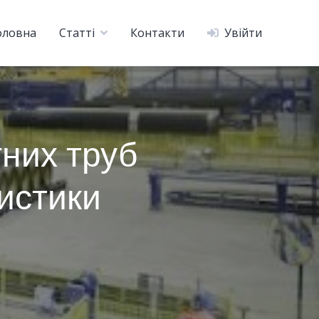
оловна
Статті
Контакти
Увійти
них труб
ристики