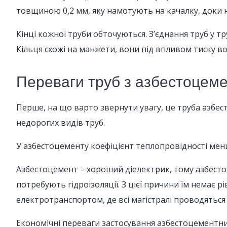
товщиною 0,2 мм, яку намотують на качалку, доки н
Кінці кожної труби обточуються. З’єднання труб у
Кільця схожі на манжети, вони під впливом тиску в
Переваги труб з азбестоцем
Перше, на що варто звернути увагу, це труба азбесто
недорогих видів труб.
У азбестоцементу коефіцієнт теплопровідності менше,
Азбестоцемент – хороший діелектрик, тому азбестоц
потребують гідроізоляції. З цієї причини їм немає р
електротранспортом, де всі магістралі проводяться 
Економічні переваги застосування азбестоцементних