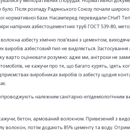
вувалися у меліоративних спорудах. Нормативної докум
було. Після розпаду Радянського Союзу почали широко 
дної нормативної бази. Насамперед перевидали СНиП Теп
міри напірних азбестоцементних труб ГОСТ 539-80, мет
 волокна азбесту хімічно пов’язані з цементом, виходячи
х виробів азбестовий пил не виділяється. Застосування 
пеку варто оцінювати розумно: адже ми, анітрохи не з
обілів, не кажучи про те, що багато курять, їдять коп
приємствах-виробниках виробів із азбесту щодня контак
ає.
 супроводжують належним санітарно-епідеміологічним в
кажучи, бетон, армований волокном. Привезений з видо
у волокон, потім додають 85% цементу та воду. Отриман