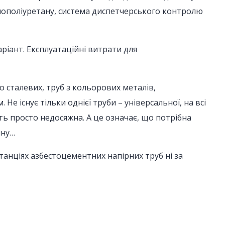
 пінополіуретану, система диспетчерського контролю
іант. Експлуатаційні витрати для
о сталевих, труб з кольорових металів,
е існує тільки однієї труби – універсальної, на всі
ть просто недосяжна. А це означає, що потрібна
ину…
танціях азбестоцементних напірних труб ні за