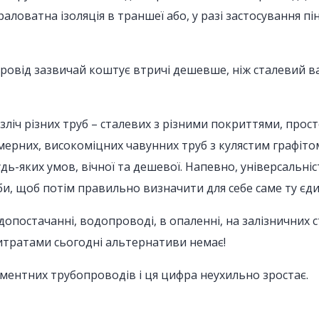
нераловатна ізоляція в траншеї або, у разі застосування
від зазвичай коштує втричі дешевше, ніж сталевий вар
ліч різних труб – сталевих з різними покриттями, прост
рних, високоміцних чавунних труб з кулястим графітом. Н
ь-яких умов, вічної та дешевої. Напевно, універсальніс
уби, щоб потім правильно визначити для себе саме ту єд
опостачанні, водопроводі, в опаленні, на залізничних с
итратами сьогодні альтернативи немає!
ементних трубопроводів і ця цифра неухильно зростає.