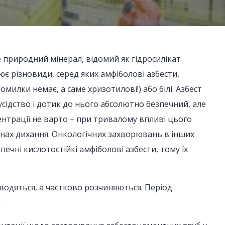
е природний мінерал, відомий як гідросилікат
є різновиди, серед яких амфіболові азбести,
омилки немає, а саме хризотилові!) або білі. Азбест
усідство і дотик до нього абсолютно безпечний, але
ентрації не варто – при тривалому впливі цього
анах дихання. Онкологічних захворювань в інших
печні кислотостійкі амфіболові азбести, тому їх
водяться, а частково розчиняються. Період
.