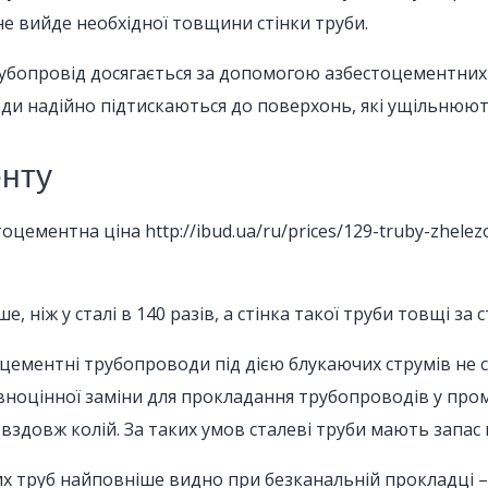
е вийде необхідної товщини стінки труби.
 трубопровід досягається за допомогою азбестоцементни
оди надійно підтискаються до поверхонь, які ущільнюют
енту
цементна ціна http://ibud.ua/ru/prices/129-truby-zhelez
 ніж у сталі в 140 разів, а стінка такої труби товщі за 
ементні трубопроводи під дією блукаючих струмів не схи
івноцінної заміни для прокладання трубопроводів у проми
вздовж колій. За таких умов сталеві труби мають запас 
 труб найповніше видно при безканальній прокладці – їм