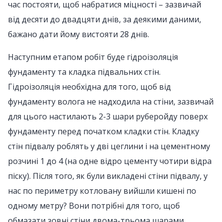
час постояти, щоб набратися міцності – зазвичай
від десяти до двадцяти днів, за деякими даними,
бажано дати йому вистояти 28 днів.
Наступним етапом робіт буде гідроізоляція
фундаменту та кладка підвальних стін.
Гідроізоляція необхідна для того, щоб від
фундаменту волога не надходила на стіни, зазвичай
для цього настилають 2-3 шари руберойду поверх
фундаменту перед початком кладки стін. Кладку
стін підвалу роблять у дві цеглини і на цементному
розчині 1 до 4 (на одне відро цементу чотири відра
піску). Після того, як були викладені стіни підвалу, у
нас по периметру котловану вийшли кишені по
одному метру? Вони потрібні для того, щоб
обмазати зовні стіни двома-трьома шарами