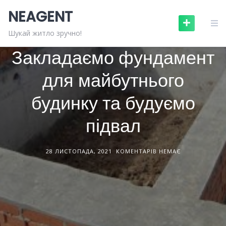
Skip
NEAGENT
to
content
БУДІВНИЦТВО ТА РЕМОНТ
СТАТТІ
Шукай житло зручно!
Закладаємо фундамент
для майбутнього
будинку та будуємо
підвал
28 ЛИСТОПАДА, 2021
КОМЕНТАРІВ НЕМАЄ