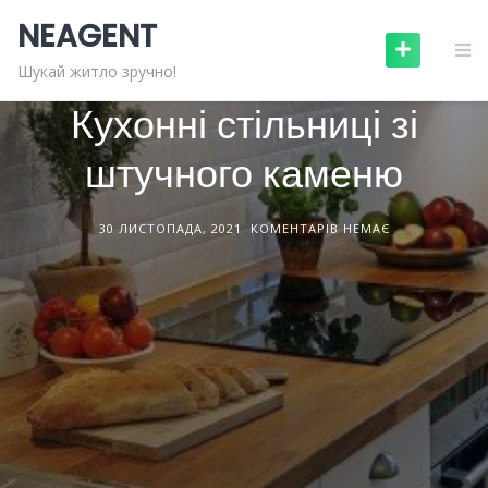
Skip
NEAGENT
to
content
МЕБЛІ ТА ПОБУТОВА ТЕХНІКА
СТАТТІ
Шукай житло зручно!
Кухонні стільниці зі
штучного каменю
30 ЛИСТОПАДА, 2021
КОМЕНТАРІВ НЕМАЄ