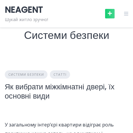
Skip
NEAGENT
to
content
Шукай житло зручно!
Системи безпеки
СИСТЕМИ БЕЗПЕКИ
СТАТТІ
Як вибрати міжкімнатні двері, їх
основні види
У загальному інтер’єрі квартири відіграє роль