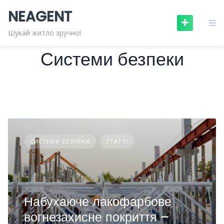
Skip
NEAGENT
to
content
Шукай житло зручно!
Системи безпеки
СИСТЕМИ БЕЗПЕКИ
СТАТТІ
Набухаюче лакофарбове
вогнезахисне покриття –