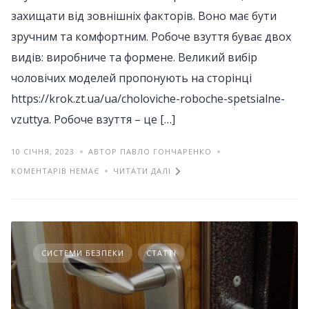
захищати від зовнішніх факторів. Воно має бути
зручним та комфортним. Робоче взуття буває двох
видів: виробниче та формене. Великий вибір
чоловічих моделей пропонують на сторінці
https://krok.zt.ua/ua/choloviche-roboche-spetsialne-
vzuttya. Робоче взуття – це […]
10 СІЧНЯ, 2023
АВТОР ПАВЛО ГОНЧАРЕНКО
КОМЕНТАРІВ НЕМАЄ
ЧИТАТИ ДАЛІ
СИСТЕМИ БЕЗПЕКИ
СТАТТІ