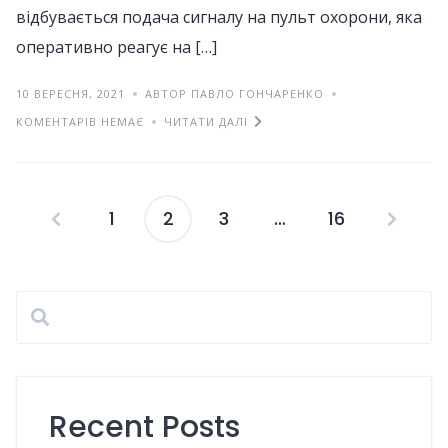
відбувається подача сигналу на пульт охорони, яка
оперативно реагує на […]
10 ВЕРЕСНЯ, 2021
АВТОР ПАВЛО ГОНЧАРЕНКО
КОМЕНТАРІВ НЕМАЄ
ЧИТАТИ ДАЛІ
1
2
3
…
16
Пагінація
записів
Recent Posts