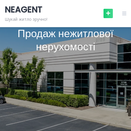
Skip
NEAGENT
to
content
122 ОГОЛОШЕНЬ
Шукай житло зручно!
Продаж нежитлової
нерухомості