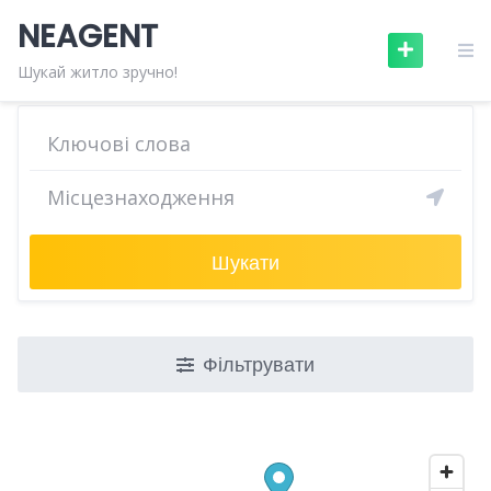
Skip
NEAGENT
to
content
Шукай житло зручно!
Шукати
Фільтрувати