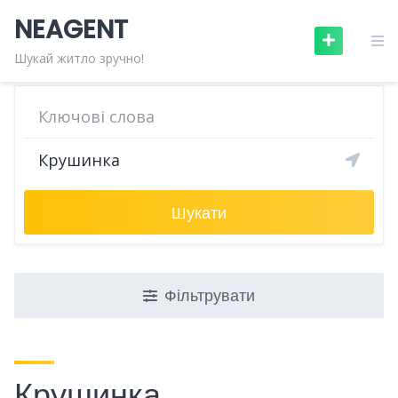
Skip
NEAGENT
to
content
Шукай житло зручно!
Шукати
Фільтрувати
Крушинка