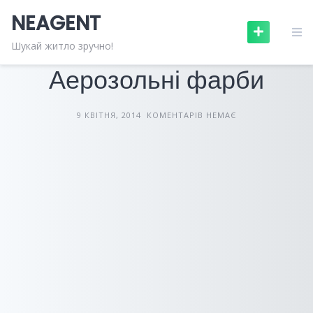
Skip
NEAGENT
to
content
БУДІВЕЛЬНІ МАТЕРІАЛИ
СТАТТІ
Шукай житло зручно!
Аерозольні фарби
9 КВІТНЯ, 2014
КОМЕНТАРІВ НЕМАЄ