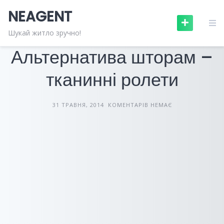
Skip
NEAGENT
to
content
БУДІВЕЛЬНІ МАТЕРІАЛИ
СТАТТІ
Шукай житло зручно!
Альтернатива шторам –
тканинні ролети
31 ТРАВНЯ, 2014
КОМЕНТАРІВ НЕМАЄ