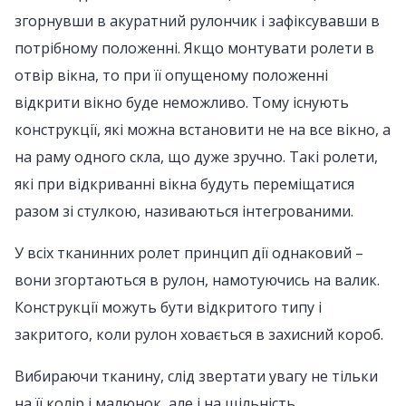
згорнувши в акуратний рулончик і зафіксувавши в
потрібному положенні. Якщо монтувати ролети в
отвір вікна, то при її опущеному положенні
відкрити вікно буде неможливо. Тому існують
конструкції, які можна встановити не на все вікно, а
на раму одного скла, що дуже зручно. Такі ролети,
які при відкриванні вікна будуть переміщатися
разом зі стулкою, називаються інтегрованими.
У всіх тканинних ролет принцип дії однаковий –
вони згортаються в рулон, намотуючись на валик.
Конструкції можуть бути відкритого типу і
закритого, коли рулон ховається в захисний короб.
Вибираючи тканину, слід звертати увагу не тільки
на її колір і малюнок, але і на щільність.