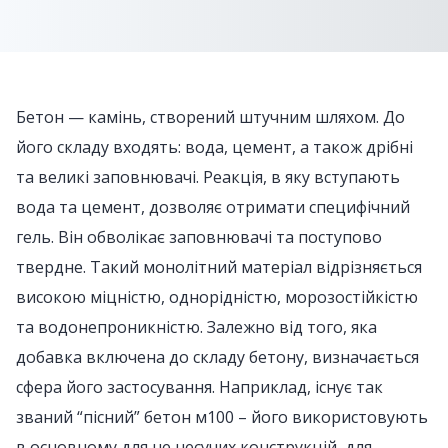
Бетон — камінь, створений штучним шляхом. До
його складу входять: вода, цемент, а також дрібні
та великі заповнювачі. Реакція, в яку вступають
вода та цемент, дозволяє отримати специфічний
гель. Він обволікає заповнювачі та поступово
твердне. Такий монолітний матеріал відрізняється
високою міцністю, однорідністю, морозостійкістю
та водонепроникністю. Залежно від того, яка
добавка включена до складу бетону, визначається
сфера його застосування. Наприклад, існує так
званий “пісний” бетон м100 – його використовують
в основному для не несучих конструкцій, для