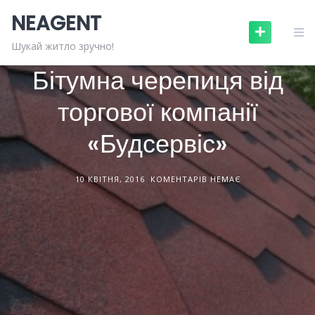
Skip
NEAGENT
to
content
БУДІВЕЛЬНІ МАТЕРІАЛИ
СТАТТІ
Шукай житло зручно!
Бітумна черепиця від
торгової компанії
«Будсервіс»
10 КВІТНЯ, 2016
КОМЕНТАРІВ НЕМАЄ