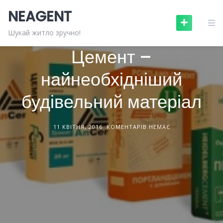
Skip
NEAGENT
to
content
БУДІВЕЛЬНІ МАТЕРІАЛИ
СТАТТІ
Шукай житло зручно!
Цемент –
найнеобхідніший
будівельний матеріал
11 КВІТНЯ, 2016
КОМЕНТАРІВ НЕМАЄ