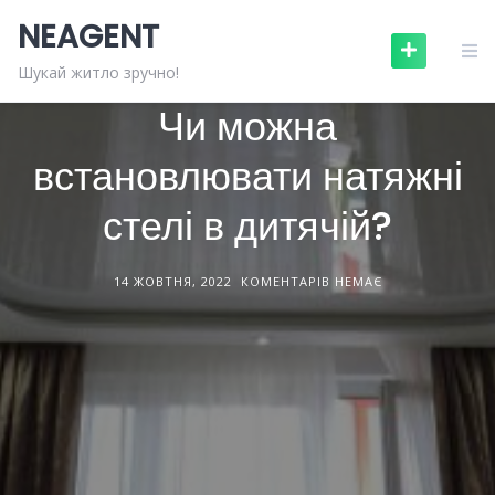
Skip
NEAGENT
to
content
БУДІВНИЦТВО ТА РЕМОНТ
СТАТТІ
Шукай житло зручно!
Чи можна
встановлювати натяжні
стелі в дитячій?
14 ЖОВТНЯ, 2022
КОМЕНТАРІВ НЕМАЄ