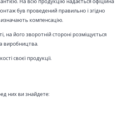
рантією. На всю продукцію надається офіційна
о монтаж був проведений правильно і згідно
 визначають компенсацію.
ті, на його зворотній стороні розміщується
та виробництва.
ості своєї продукції.
ред них ви знайдете: