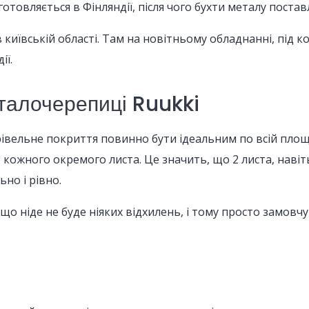
отовляється в Фінляндії, після чого бухти металу поста
 в київській області. Там на новітньому обладнанні, під
ії.
еталочерепиці Ruukki
крівельне покриття повинно бути ідеальним по всій площ
ю кожного окремого листа. Це значить, що 2 листа, наві
ьно і рівно.
що ніде не буде ніяких відхилень, і тому просто замов