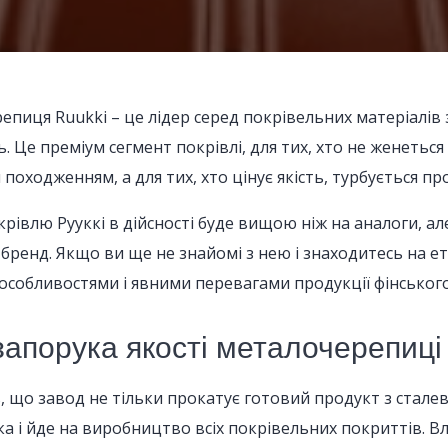
пиця Ruukki – це лідер серед покрівельних матеріалів з 
сть. Це преміум сегмент покрівлі, для тих, хто не женет
походженням, а для тих, хто цінує якість, турбується про 
крівлю Рууккі в дійсності буде вищою ніж на аналоги, а
 бренд. Якщо ви ще не знайомі з нею і знаходитесь на 
особливостями і явними перевагами продукції фінськог
апорука якості металочерепиці
о завод не тільки прокатує готовий продукт з сталевих
а і йде на виробництво всіх покрівельних покриттів. Вл