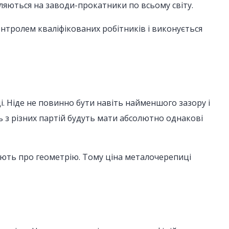
вляються на заводи-прокатники по всьому світу.
 контролем кваліфікованих робітників і виконується
і. Ніде не повинно бути навіть найменшого зазору і
ть з різних партій будуть мати абсолютно однакові
чують про геометрію. Тому ціна металочерепиці