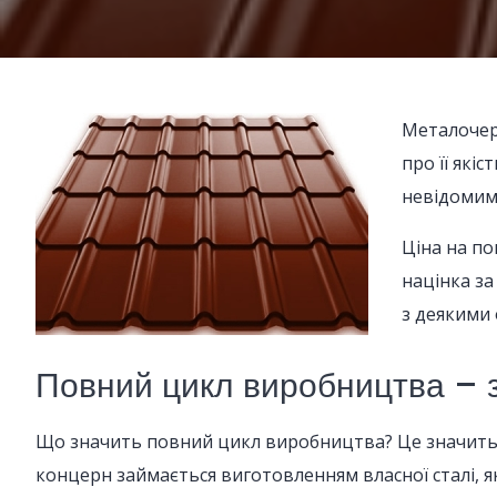
Металочере
про її які
невідомим 
Ціна на по
націнка за
з деякими 
Повний цикл виробництва – з
Що значить повний цикл виробництва? Це значить, щ
концерн займається виготовленням власної сталі, як