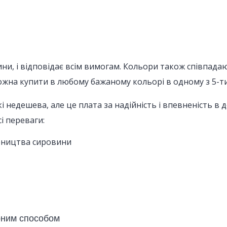
ини, і відповідає всім вимогам. Кольори також співпада
ожна купити в любому бажаному кольорі в одному з 5-ти
недешева, але це плата за надійність і впевненість в дов
і переваги:
бництва сировини
рним способом