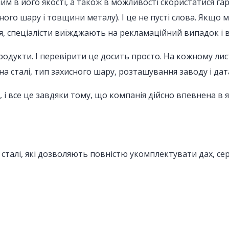
 в його якості, а також в можливості скористатися га
исного шару і товщини металу). І це не пусті слова. Якщ
ся, спеціалісти виїжджають на рекламаційний випадок і
одукти. І перевірити це досить просто. На кожному лис
на сталі, тип захисного шару, розташування заводу і да
і все це завдяки тому, що компанія дійсно впевнена в як
 сталі, які дозволяють повністю укомплектувати дах, се