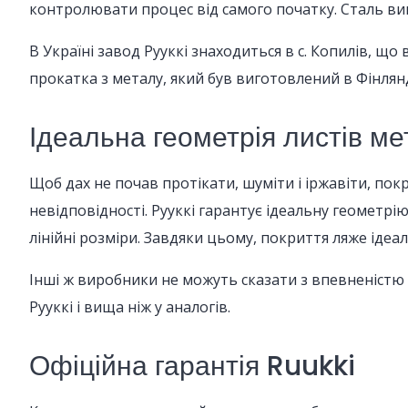
контролювати процес від самого початку. Сталь виг
В Україні завод Рууккі знаходиться в с. Копилів, що
прокатка з металу, який був виготовлений в Фінлянд
Ідеальна геометрія листів м
Щоб дах не почав протікати, шуміти і іржавіти, по
невідповідності. Рууккі гарантує ідеальну геометрі
лінійні розміри. Завдяки цьому, покриття ляже ідеал
Інші ж виробники не можуть сказати з впевненістю 
Рууккі і вища ніж у аналогів.
Офіційна гарантія Ruukki