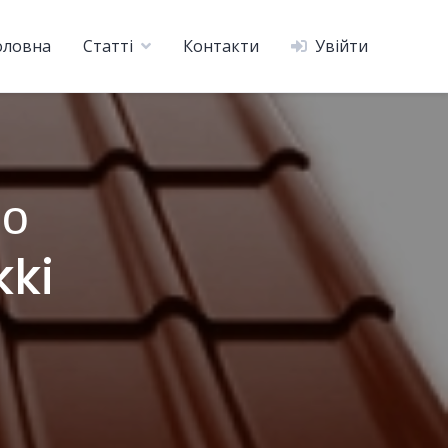
оловна
Статті
Контакти
Увійти
ро
kki