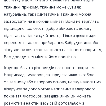
достатку в домі. Їх виготовляють з різних видів
тканини, причому, тканина може бути як
натуральна, так і синтетична. Тканинні можна
застосувати не в кожній кімнаті. Вони не терплять
підвищеної вологості, добре вбирають вологу і
підлягають тільки сухій чистці. Тільки деякі види
переносять вологе прибирання. Забруднивши або
зіпсувавши хоч клаптик цього настінного покриття,
Вам доведеться міняти його повністю.
Існує ще багато різновидів настінного покриття.
Наприклад, велюрові, які представляють собою
флізелінову або паперову основу, на яку наноситься
візерунок за допомогою напилення велюрового
покриття. Фотообои, завдяки яким Ви можете
розмістити на стіні весь свій фотоальбом з