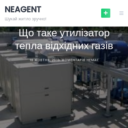
Skip
NEAGENT
to
content
ОБЛАДНАННЯ
СТАТТІ
Шукай житло зручно!
Що таке утилізатор
тепла відхідних газів
18 ЖОВТНЯ, 2019
КОМЕНТАРІВ НЕМАЄ