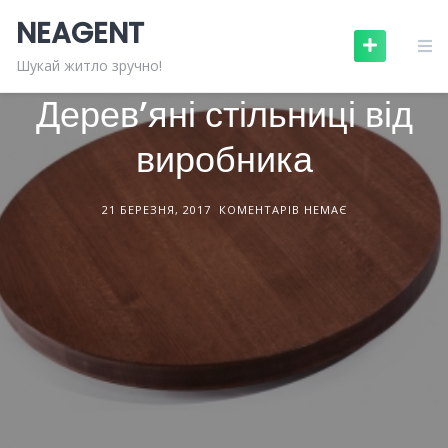
Skip
NEAGENT
to
content
БУДІВЕЛЬНІ МАТЕРІАЛИ
СТАТТІ
Шукай житло зручно!
Дерев’яні стільниці від
виробника
21 БЕРЕЗНЯ, 2017
КОМЕНТАРІВ НЕМАЄ