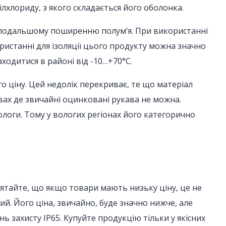
лхлориду, з якого складається його оболонка.
і подальшому поширенню полум’я. При використанні
ристанні для ізоляції цього продукту можна значно
ходитися в районі від -10…+70°С.
о ціну. Цей недолік перекриває, те що матеріал
ах де звичайні оцинковані рукава не можна.
логи. Тому у вологих регіонах його категорично
м’ятайте, що якщо товари мають низьку ціну, це не
й. Його ціна, звичайно, буде значно нижче, але
ь захисту IP65. Купуйте продукцію тільки у якісних