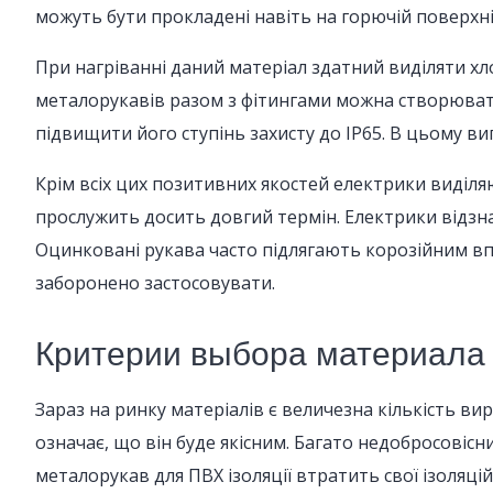
можуть бути прокладені навіть на горючій поверхні
При нагріванні даний матеріал здатний виділяти 
металорукавів разом з фітингами можна створювати 
підвищити його ступінь захисту до IP65. В цьому ви
Крім всіх цих позитивних якостей електрики виділя
прослужить досить довгий термін. Електрики відзн
Оцинковані рукава часто підлягають корозійним вп
заборонено застосовувати.
Критерии выбора материала
Зараз на ринку матеріалів є величезна кількість ви
означає, що він буде якісним. Багато недобросовіс
металорукав для ПВХ ізоляції втратить свої ізоляцій