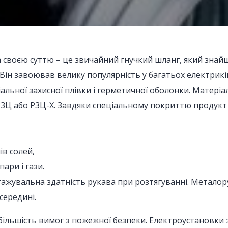
 своєю суттю – це звичайний гнучкий шланг, який знайш
Він завоював велику популярність у багатьох електрикі
альної захисної плівки і герметичної оболонки. Матері
3Ц або Р3Ц-Х. Завдяки спеціальному покриттю продукт 
ів солей,
пари і гази.
ажувальна здатність рукава при розтягуванні. Метало
середині.
більшість вимог з пожежної безпеки. Електроустановки