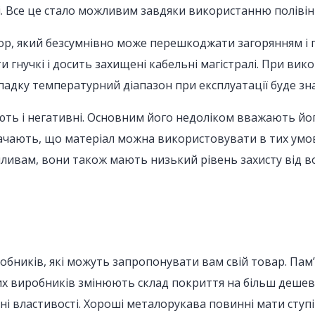
. Все це стало можливим завдяки використанню полівіні
хлор, який безсумнівно може перешкоджати загорянням 
гнучкі і досить захищені кабельні магістралі. При вико
падку температурний діапазон при експлуатації буде зна
ють і негативні. Основним його недоліком вважають йог
ачають, що матеріал можна використовувати в тих умов
ливам, вони також мають низький рівень захисту від во
робників, які можуть запропонувати вам свій товар. Па
них виробників змінюють склад покриття на більш дешеви
ні властивості. Хороші металорукава повинні мати ступін