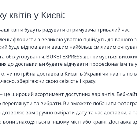
 квітів у Києві:
 ваші квіти будуть радувати отримувача тривалий час.
ень: флористи з великою увагою підійдуть до вашого з
який буде відповідати вашим найбільш сміливим очікува
та обслуговування: BUKETEXPRESS дотримується високих 
ня до доставки ви будете відчувати професіоналізм та у
о, чи потрібна доставка в Києві, в Україні чи навіть по
асно, зберігаючи свою свіжість і красу.
– це широкий асортимент доступних варіантів. Веб-сай
о переглянути та вибрати. Ви зможете побачити фотограф
йн дозволяє вам зручно вибрати дату та час доставки, а
 вони знаходяться в іншому місті або країні. Доставка 