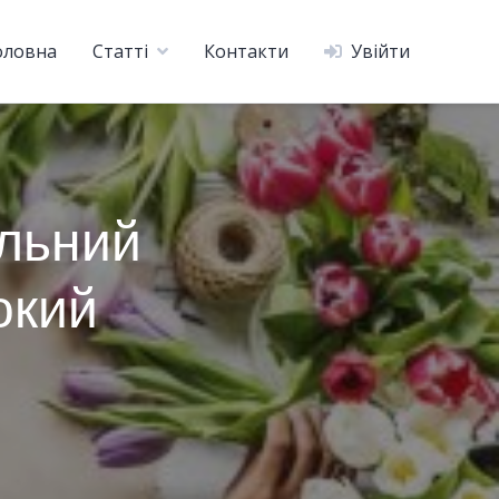
оловна
Статті
Контакти
Увійти
альний
окий