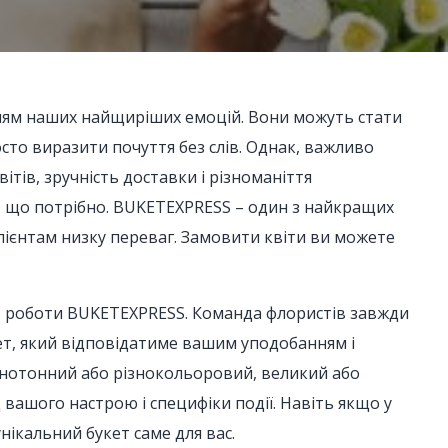
нням наших найщиріших емоцій. Вони можуть стати
сто виразити почуття без слів. Однак, важливо
ітів, зручність доставки і різноманіття
, що потрібно. BUKETEXPRESS – один з найкращих
клієнтам низку переваг. Замовити квіти ви можете
ів роботи BUKETEXPRESS. Команда флористів завжди
кет, який відповідатиме вашим уподобанням і
днотонний або різнокольоровий, великий або
вашого настрою і специфіки події. Навіть якщо у
нікальний букет саме для вас.