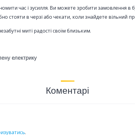
омити час і зусилля. Ви можете зробити замовлення в бу
бно стояти в черзі або чекати, коли знайдете вільний п
езабутні миті радості своїм близьким.
лену електрику
Коментарі
ризуватись
.