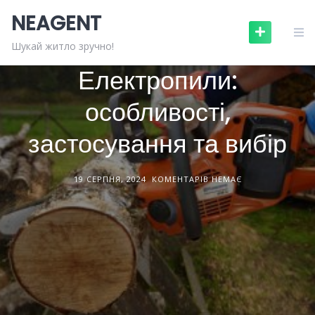
Skip
NEAGENT
to
content
БУДІВЕЛЬНЕ ОБЛАДНАННЯ
СТАТТІ
Шукай житло зручно!
Електропили:
особливості,
застосування та вибір
19 СЕРПНЯ, 2024
КОМЕНТАРІВ НЕМАЄ