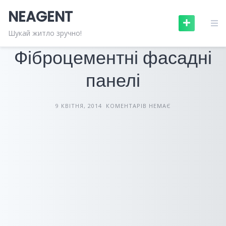
Skip
NEAGENT
to
content
БУДІВЕЛЬНІ МАТЕРІАЛИ
СТАТТІ
Шукай житло зручно!
Фіброцементні фасадні
панелі
9 КВІТНЯ, 2014
КОМЕНТАРІВ НЕМАЄ