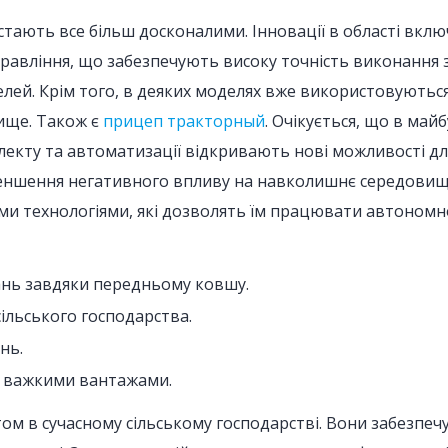
тають все більш досконалими. Інновації в області вкл
равління, що забезпечують високу точність виконання з
ей. Крім того, в деяких моделях вже використовуються 
ище. Також є
прицеп тракторный
. Очікується, що в ма
лекту та автоматизації відкривають нові можливості д
ншення негативного впливу на навколишнє середовище
ми технологіями, які дозволять їм працювати автономн
ань завдяки передньому ковшу.
сільського господарства.
нь.
 з важкими вантажами.
ом в сучасному сільському господарстві. Вони забезпеч