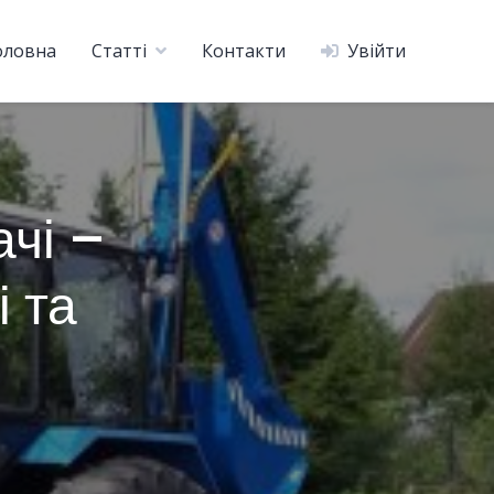
оловна
Статті
Контакти
Увійти
чі –
і та