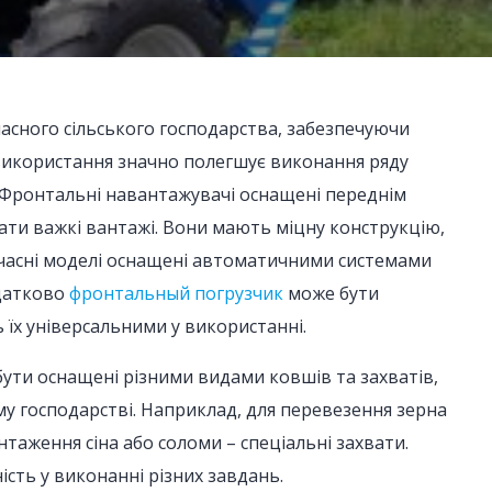
сного сільського господарства, забезпечуючи
використання значно полегшує виконання ряду
. Фронтальні навантажувачі оснащені переднім
ати важкі вантажі. Вони мають міцну конструкцію,
Сучасні моделі оснащені автоматичними системами
одатково
фронтальный погрузчик
може бути
їх універсальними у використанні.
бути оснащені різними видами ковшів та захватів,
у господарстві. Наприклад, для перевезення зерна
таження сіна або соломи – спеціальні захвати.
сть у виконанні різних завдань.