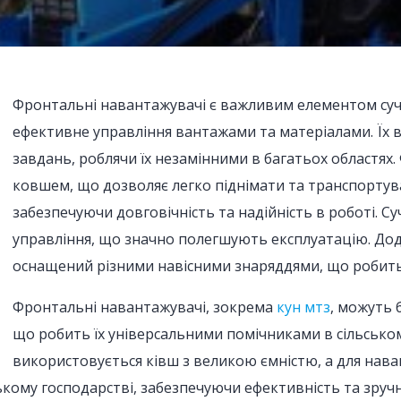
Фронтальні навантажувачі є важливим елементом суча
ефективне управління вантажами та матеріалами. Їх 
завдань, роблячи їх незамінними в багатьох областях
ковшем, що дозволяє легко піднімати та транспортув
забезпечуючи довговічність та надійність в роботі. 
управління, що значно полегшують експлуатацію. Д
оснащений різними навісними знаряддями, що робить 
Фронтальні навантажувачі, зокрема
кун мтз
, можуть 
що робить їх універсальними помічниками в сільськом
використовується ківш з великою ємністю, а для наван
кому господарстві, забезпечуючи ефективність та зручні