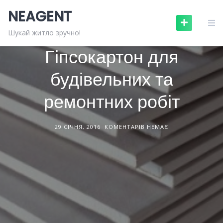
Skip
NEAGENT
to
content
БУДІВЕЛЬНІ МАТЕРІАЛИ
СТАТТІ
Шукай житло зручно!
Гіпсокартон для
будівельних та
ремонтних робіт
29 СІЧНЯ, 2016
КОМЕНТАРІВ НЕМАЄ