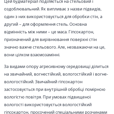
Цей будматеріал поділяється на стельовий і
оздоблювальний. Як випливає з назви підвидів,
один з них використовується для обробки стін, а
другий – для оформлення стель. Основна
відмінність між ними – це маса. Гіпсокартон,
призначений для вирівнювання поверхні стін
значно важче стельового. Але, незважаючи на це,
вони цілком взаємозамінні.
За видами опору агресивному середовищі ділиться
на звичайний, вогнестійкий, вологостійкий і вогне-
вологостійкий. Звичайний гіпсокартон
застосовується при внутрішній обробці помірною
вологістю повітря. При умовах підвищеної
вологості використовується вологостійкий
гіпсокартон, просочений спеціальними розчинами