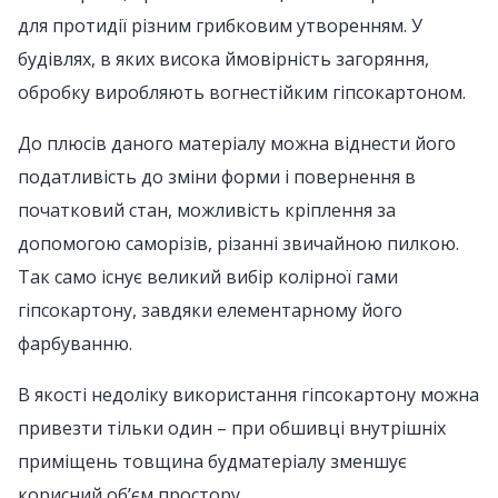
для протидії різним грибковим утворенням. У
будівлях, в яких висока ймовірність загоряння,
обробку виробляють вогнестійким гіпсокартоном.
До плюсів даного матеріалу можна віднести його
податливість до зміни форми і повернення в
початковий стан, можливість кріплення за
допомогою саморізів, різанні звичайною пилкою.
Так само існує великий вибір колірної гами
гіпсокартону, завдяки елементарному його
фарбуванню.
В якості недоліку використання гіпсокартону можна
привезти тільки один – при обшивці внутрішніх
приміщень товщина будматеріалу зменшує
корисний об’єм простору.