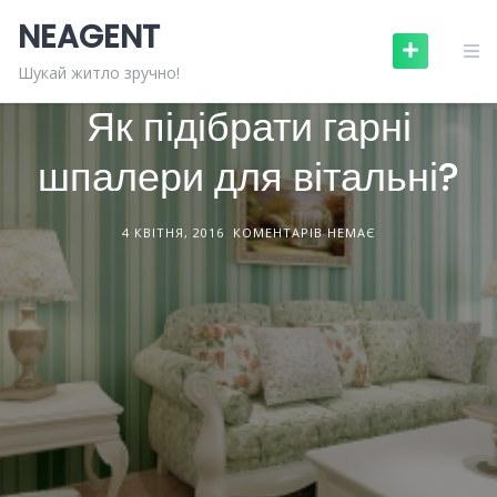
Skip
NEAGENT
to
content
БУДІВЕЛЬНІ МАТЕРІАЛИ
СТАТТІ
Шукай житло зручно!
Як підібрати гарні
шпалери для вітальні?
4 КВІТНЯ, 2016
КОМЕНТАРІВ НЕМАЄ