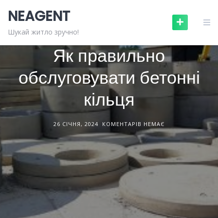
Skip
NEAGENT
to
content
БУДІВЕЛЬНІ МАТЕРІАЛИ
СТАТТІ
Шукай житло зручно!
Як правильно
обслуговувати бетонні
кільця
26 СІЧНЯ, 2024
КОМЕНТАРІВ НЕМАЄ