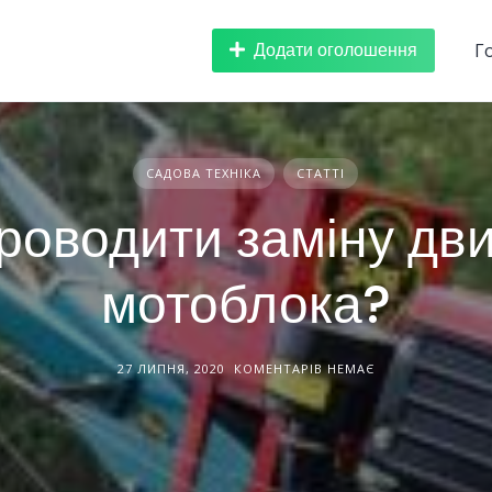
Додати оголошення
Г
САДОВА ТЕХНІКА
СТАТТІ
роводити заміну дв
мотоблока?
27 ЛИПНЯ, 2020
КОМЕНТАРІВ НЕМАЄ