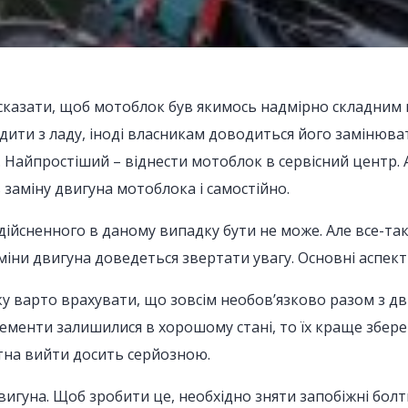
сказати, щоб мотоблок був якимось надмірно складним 
дити з ладу, іноді власникам доводиться його замінюв
 Найпростіший – віднести мотоблок в сервісний центр. 
заміну двигуна мотоблока і самостійно.
дійсненного в даному випадку бути не може. Але все-та
міни двигуна доведеться звертати увагу. Основні аспекти
у варто врахувати, що зовсім необов’язково разом з дв
ементи залишилися в хорошому стані, то їх краще збере
атна вийти досить серйозною.
игуна. Щоб зробити це, необхідно зняти запобіжні болт