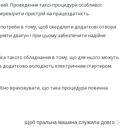
ий. Проведення такої процедури особливої
перевірити пристрій на працездатність.
є потреби в тому, щоб свердлити додаткові отвори
ідняти двигун і при цьому забезпечити надійне
іка такого обладнання в тому, що для нього можуть
ків додатково володіють електричним стартером.
рібно враховувати, що така процедура повинна
Щоб пральна машина служила довго