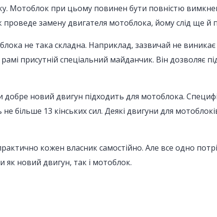
у. Мотоблок при цьому повинен бути повністю вимкнен
ник проведе замену двигателя мотоблока, йому слід ще й 
облока не така складна. Наприклад, зазвичай не виника
 рамі присутній спеціальний майданчик. Він дозволяє п
и добре новий двигун підходить для мотоблока. Специф
 не більше 13 кінських сил. Деякі двигуни для мотобло
рактично кожен власник самостійно. Але все одно пот
як новий двигун, так і мотоблок.