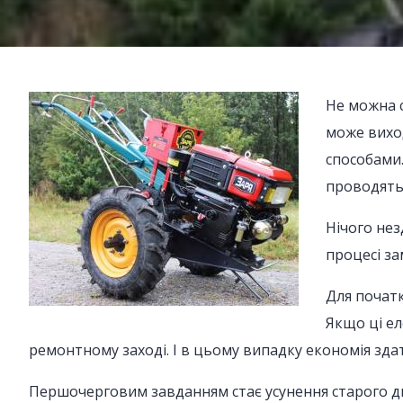
Не можна 
може вихо
способами.
проводять 
Нічого нез
процесі за
Для початк
Якщо ці ел
ремонтному заході. І в цьому випадку економія зд
Першочерговим завданням стає усунення старого дв