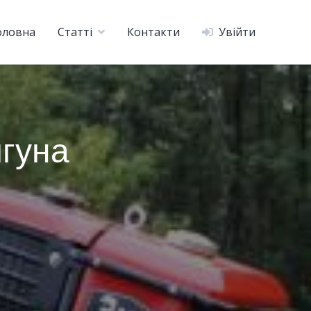
оловна
Статті
Контакти
Увійти
игуна