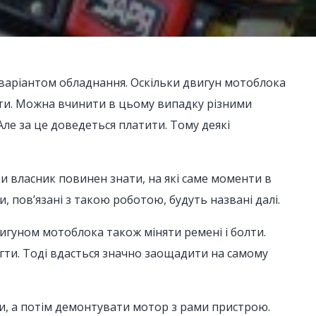
варіантом обладнання. Оскільки двигун мотоблока
ати. Можна вчинити в цьому випадку різними
Але за це доведеться платити. Тому деякі
ки власник повинен знати, на які саме моменти в
, пов’язані з такою роботою, будуть названі далі.
игуном мотоблока також міняти ремені і болти.
гти. Тоді вдасться значно заощадити на самому
и, а потім демонтувати мотор з рами пристрою.