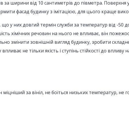
в за ширини від 10 сантиметрів до півметра. Поверхня у
ормити фасад будинку з імітацією, для цього краще вико
що у них довгий термін служби за температур від -50 д
ість хімічних речовин на нього не впливає, він пожежо
ьно змінити зовнішній вигляд будинку, зробити складн
у впливає не тільки якість і ступінь стійкості до вплив
ін міцніший за вініл, не боїться низьких температур, не