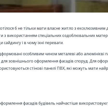
отілося б не тільки мати власне житло з ексклюзивним 
 з використанням спеціальних оздоблювальних матеріал
и сайдингу і в чому їхні переваги.
дформовані особливим чином металеві або алюмінієві пан
 для зовнішнього оформлення фасадів споруд. Для офор
ристовуються стінові панелі ПВХ, які можуть мати найрі
 оформлення фасадів будівель найчастіше використовують