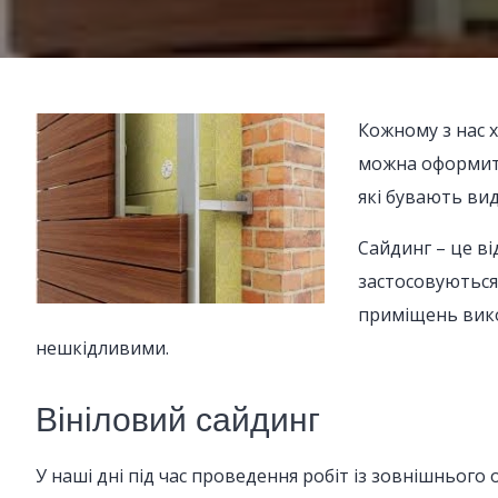
Кожному з нас х
можна оформити
які бувають вид
Сайдинг – це ві
застосовуються
приміщень вико
нешкідливими.
Вініловий сайдинг
У наші дні під час проведення робіт із зовнішнього