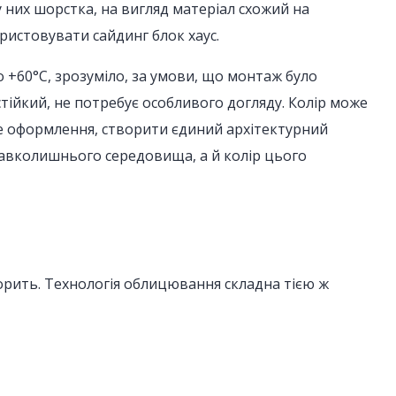
 них шорстка, на вигляд матеріал схожий на
ристовувати сайдинг блок хаус.
о +60°С, зрозуміло, за умови, що монтаж було
стійкий, не потребує особливого догляду. Колір може
е оформлення, створити єдиний архітектурний
у навколишнього середовища, а й колір цього
 горить. Технологія облицювання складна тією ж