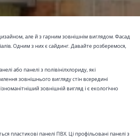
дизайном, але й з гарним зовнішнім виглядом. Фасад
ів. Одним з них є сайдинг. Давайте розберемося,
елі або панелі з полівінілхлориду, які
млення зовнішнього вигляду стін всередині
зноманітніший зовнішній вигляд і є екологічно
ся пластикові панелі ПВХ. Ці профільовані панелі з