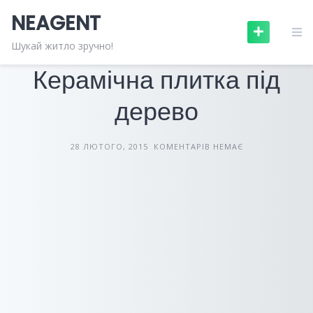
Skip
NEAGENT
to
content
БУДІВЕЛЬНІ МАТЕРІАЛИ
СТАТТІ
Шукай житло зручно!
Керамічна плитка під
дерево
28 ЛЮТОГО, 2015
КОМЕНТАРІВ НЕМАЄ