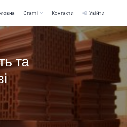
оловна
Статті
Контакти
Увійти
ть та
ві