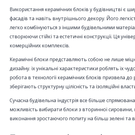
Використання керамічних блоків у будівництві є ши
фасадів та навіть внутрішнього декору. Його легкі
легко комбінуються з іншими будівельними матеріа
створюючи стійкі та естетичні конструкції. Ця унів
комерційних комплексів.
Керамічні блоки представляють собою не лише міцн
дизайну. їх унікальні характеристики роблять їх чу
робота в технології керамічних блоків призвела до 
зберігають структурну цілісність та ізоляційні влас
Сучасна будівельна індустрія все більше спрямован
можливість вибирати блоки з вторинної сировини, 
виконання зростаючого попиту на більш зелені та в