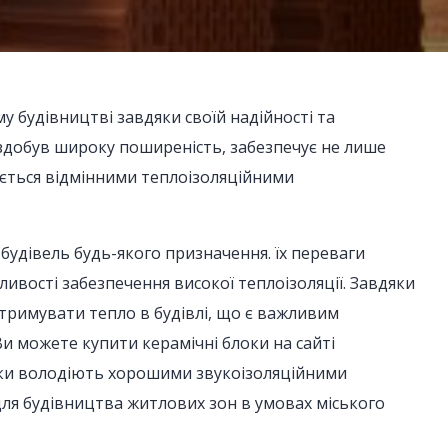
у будівництві завдяки своїй надійності та
здобув широку поширеність, забезпечує не лише
чається відмінними теплоізоляційними
 будівель будь-якого призначення. їх переваги
жливості забезпечення високої теплоізоляції. Завдяки
 утримувати тепло в будівлі, що є важливим
и можете купити керамічні блоки на сайті
ки володіють хорошими звукоізоляційними
ля будівництва житлових зон в умовах міського