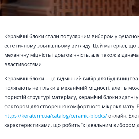
Керамічні блоки стали популярним вибором у сучасном
естетичному зовнішньому вигляду. Цей матеріал, що 
механічну міцність і довговічність, але також відзна
властивостями.
Керамічні блоки – це відмінний вибір для будівництва
полягають не тільки в механічній міцності, але і в мо
пористій структурі матеріалу, керамічні блоки здатні
фактором для створення комфортного мікроклімату. В
https://keraterm.ua/catalog/ceramic-blocks/
онлайн. Бло
характеристиками, що робить їх ідеальним вибором д