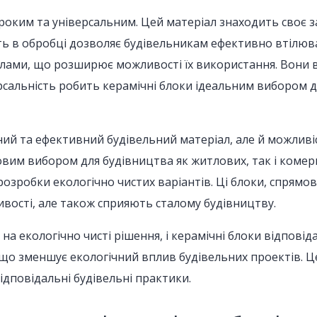
роким та універсальним. Цей матеріал знаходить своє за
сть в обробці дозволяє будівельникам ефективно втілюва
лами, що розширює можливості їх використання. Вони в
ерсальність робить керамічні блоки ідеальним вибором дл
ий та ефективний будівельний матеріал, але й можливіс
довим вибором для будівництва як житлових, так і комерц
розробки екологічно чистих варіантів. Ці блоки, спрямов
тивості, але також сприяють сталому будівництву.
а на екологічно чисті рішення, і керамічні блоки відпо
що зменшує екологічний вплив будівельних проектів. Це
ідповідальні будівельні практики.