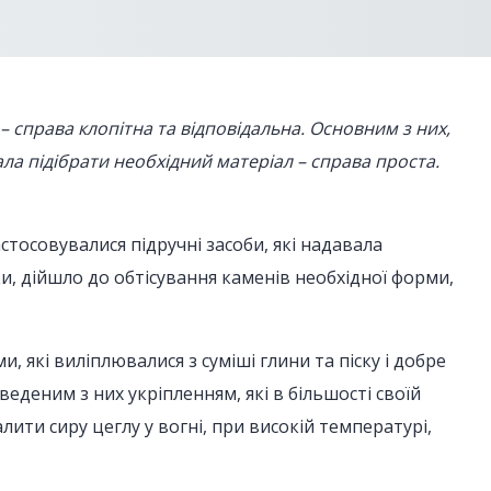
 – справа клопітна та відповідальна. Основним з них,
ала підібрати необхідний матеріал – справа проста.
стосовувалися підручні засоби, які надавала
ки, дійшло до обтісування каменів необхідної форми,
які виліплювалися з суміші глини та піску і добре
веденим з них укріпленням, які в більшості своїй
лити сиру цеглу у вогні, при високій температурі,