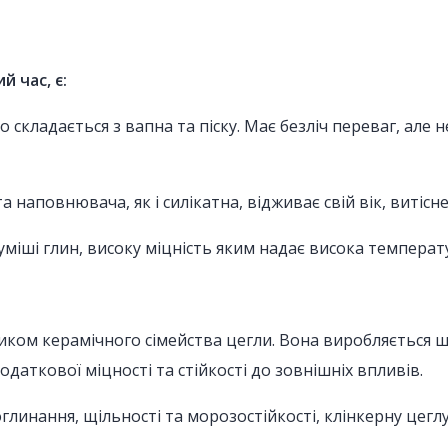
 час, є:
о складається з вапна та піску. Має безліч переваг, але
а наповнювача, як і силікатна, відживає свій вік, витіс
уміші глин, високу міцність яким надає висока температу
иком керамічного сімейства цегли. Вона виробляється ш
одаткової міцності та стійкості до зовнішніх впливів.
глинання, щільності та морозостійкості, клінкерну цег