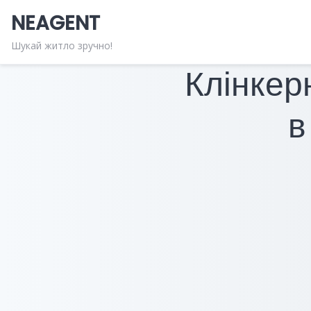
Skip
NEAGENT
to
content
Шукай житло зручно!
Клінкер
в