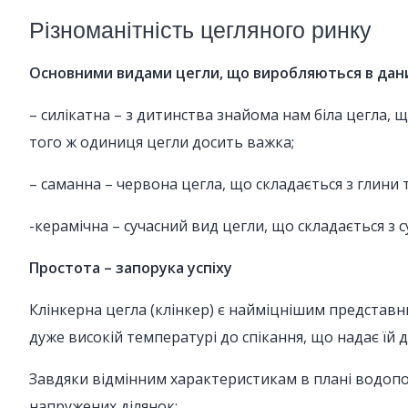
Різноманітність цегляного ринку
Основними видами цегли, що виробляються в даний
– силікатна – з дитинства знайома нам біла цегла, щ
того ж одиниця цегли досить важка;
– саманна – червона цегла, що складається з глини т
-керамічна – сучасний вид цегли, що складається з с
Простота – запорука успіху
Клінкерна цегла (клінкер) є найміцнішим представн
дуже високій температурі до спікання, що надає їй д
Завдяки відмінним характеристикам в плані водопо
напружених ділянок: