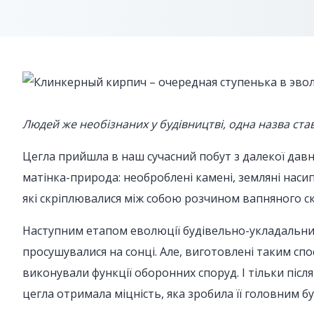
Людей же необізнаних у будівництві, одна назва став
Цегла прийшла в наш сучасний побут з далекої давни
матінка-природа: необроблені камені, земляні насип
які скріплювалися між собою розчином вапняного ск
Наступним етапом еволюції будівельно-укладальних 
просушувалися на сонці. Але, виготовлені таким спос
виконували функції оборонних споруд. І тільки після
цегла отримала міцність, яка зробила її головним б