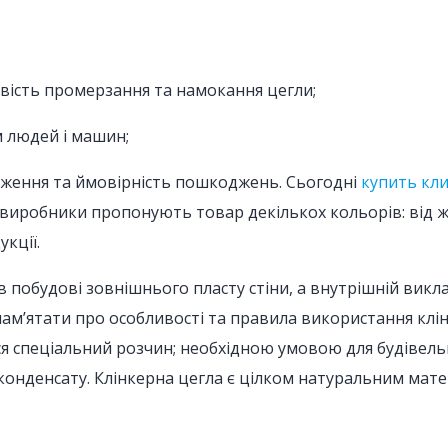
ивість промерзання та намокання цегли;
м людей і машин;
таження та ймовірність пошкоджень. Сьогодні
купить кл
о виробники пропонують товар декількох кольорів: від 
кції.
побудові зовнішнього пласту стіни, а внутрішній виклад
пам’ятати про особливості та правила використання клін
я спеціальний розчин; необхідною умовою для будівельн
конденсату. Клінкерна цегла є цілком натуральним матер