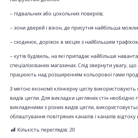
– підвальних або цокольних поверхів;
– зони дверей і вікон, де присутня найбільша можл
– сходинок, доріжок в місцях з найбільшим трафіко
– кутів будівель, на які припадає найбільше наван
спеціалізованих магазинах. Слід звернути увагу, щ
працюють над розширенням кольорової гами проду
З метою економії клінкерну цеглу використовують в 
видів цегли. Для викладки цегляних стін необхідно 
викладеними з різних видів цегли, використовуєтьс
облаштування повітряних каналів і каналів відтоку 
Кількість переглядів:
20