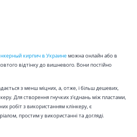
инкерный кирпич в Украине
можна онлайн або в
жовтого відтінку до вишневого. Вони постійно
ається з менш міцних, а, отже, і більш дешевих,
керу. Для створення гнучких з’єднань між пластами,
их робіт з використанням клінкеру, є
іалом, простим у використанні та догляді.