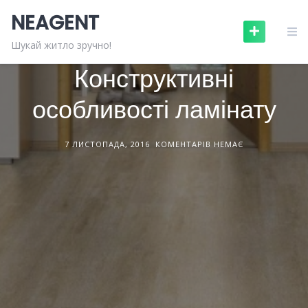
Skip
NEAGENT
to
content
БУДІВЕЛЬНІ МАТЕРІАЛИ
СТАТТІ
Шукай житло зручно!
Конструктивні
особливості ламінату
7 ЛИСТОПАДА, 2016
КОМЕНТАРІВ НЕМАЄ