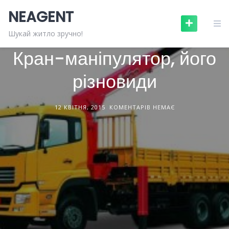
Skip
NEAGENT
to
content
БУДІВЕЛЬНА ТЕХНІКА
СТАТТІ
Шукай житло зручно!
Кран-маніпулятор, його
різновиди
12 КВІТНЯ, 2015
КОМЕНТАРІВ НЕМАЄ