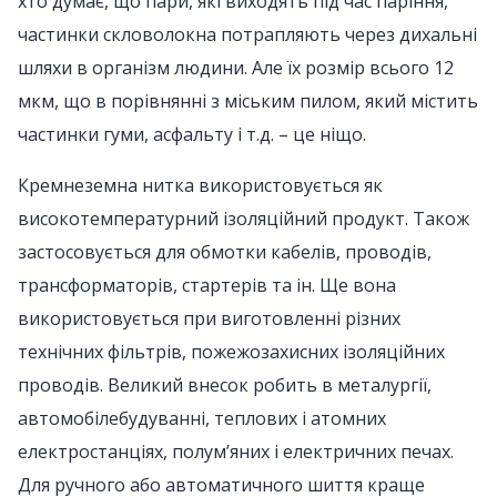
хто думає, що пари, які виходять під час паріння,
частинки скловолокна потрапляють через дихальні
шляхи в організм людини. Але їх розмір всього 12
мкм, що в порівнянні з міським пилом, який містить
частинки гуми, асфальту і т.д. – це ніщо.
Кремнеземна нитка використовується як
високотемпературний ізоляційний продукт. Також
застосовується для обмотки кабелів, проводів,
трансформаторів, стартерів та ін. Ще вона
використовується при виготовленні різних
технічних фільтрів, пожежозахисних ізоляційних
проводів. Великий внесок робить в металургії,
автомобілебудуванні, теплових і атомних
електростанціях, полум’яних і електричних печах.
Для ручного або автоматичного шиття краще