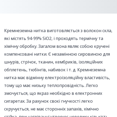
Кремнеземна нитка виготовляється з волокон скла,
які містять 94-99% SiO2, і проходять термічну та
хімічну обробку. Загалом вона являє собою кручені
компенсовані нитки. Є незамінною сировиною для
шнурів, стрічок, тканин, кембриків, ізоляційних
обплетень, тюбінгів, набивок і т. д. Кремнеземна
нитка має відмінну електроізоляційну властивість,
тому що має низьку теплопровідність. Легко
змочується, що якраз необхідно в електронних
сигаретах. За рахунок своєї гнучкості легко
скручується, не має сторонніх запахів, хімічно
стійка, при нагріванні утворює невелику кількість