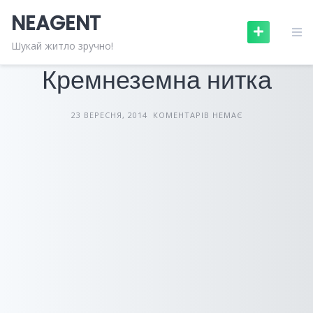
Skip
NEAGENT
to
content
БУДІВЕЛЬНІ МАТЕРІАЛИ
СТАТТІ
Шукай житло зручно!
Кремнеземна нитка
23 ВЕРЕСНЯ, 2014
КОМЕНТАРІВ НЕМАЄ