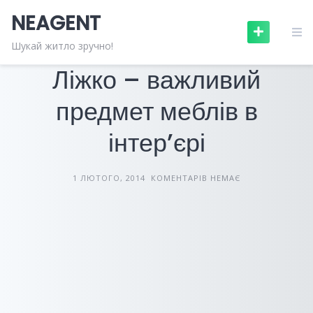
Skip
NEAGENT
to
content
МЕБЛІ ТА ПОБУТОВА ТЕХНІКА
СТАТТІ
Шукай житло зручно!
Ліжко – важливий
предмет меблів в
інтер’єрі
1 ЛЮТОГО, 2014
КОМЕНТАРІВ НЕМАЄ