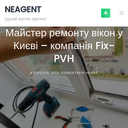
Skip
NEAGENT
to
content
БУДІВНИЦТВО ТА РЕМОНТ
СТАТТІ
Шукай житло зручно!
Майстер ремонту вікон у
Києві – компанія Fix-
PVH
4 БЕРЕЗНЯ, 2023
КОМЕНТАРІВ НЕМАЄ